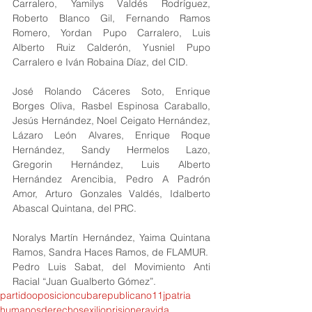
Carralero, Yamilys Valdés Rodríguez, 
Roberto Blanco Gil, Fernando Ramos 
Romero, Yordan Pupo Carralero, Luis 
Alberto Ruiz Calderón, Yusniel Pupo 
Carralero e Iván Robaina Díaz, del CID.
José Rolando Cáceres Soto, Enrique 
Borges Oliva, Rasbel Espinosa Caraballo, 
Jesús Hernández, Noel Ceigato Hernández, 
Lázaro León Alvares, Enrique Roque 
Hernández, Sandy Hermelos Lazo, 
Gregorin Hernández, Luis Alberto 
Hernández Arencibia, Pedro A Padrón 
Amor, Arturo Gonzales Valdés, Idalberto 
Abascal Quintana, del PRC.
Noralys Martín Hernández, Yaima Quintana 
Ramos, Sandra Haces Ramos, de FLAMUR.
Pedro Luis Sabat, del Movimiento Anti 
Racial “Juan Gualberto Gómez”.
partido
oposicion
cuba
republicano
11j
patria
humanos
derechos
exilio
prisionera
vida