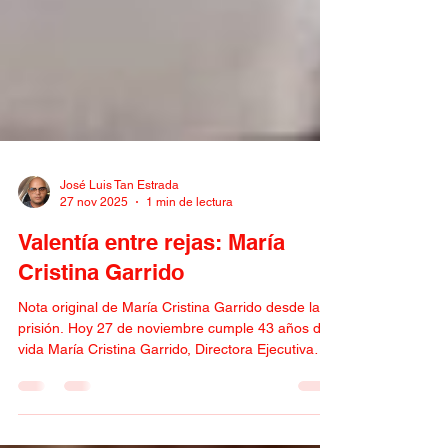
José Luis Tan Estrada
27 nov 2025
1 min de lectura
Valentía entre rejas: María
Cristina Garrido
Nota original de María Cristina Garrido desde la
prisión. Hoy 27 de noviembre cumple 43 años de
vida María Cristina Garrido, Directora Ejecutiva
Nacional del Partido Republicano de Cuba, quien
lleva ya cuatro años en prisión por su compromiso