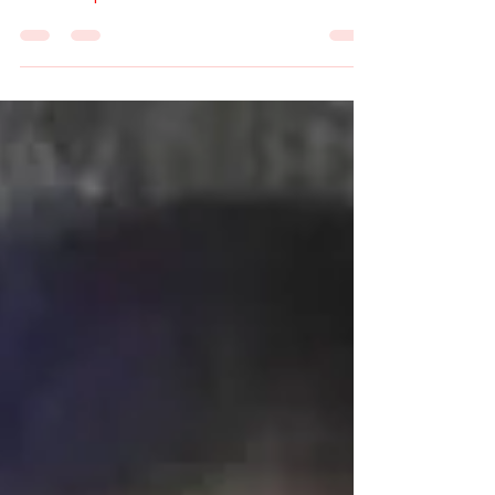
Foto: Lizandra Góngora Espinosa. Ramón
Zamora Rodriguez. Director Vocero Nacional del
Partido Republicano de Cuba. La destacada
activista...