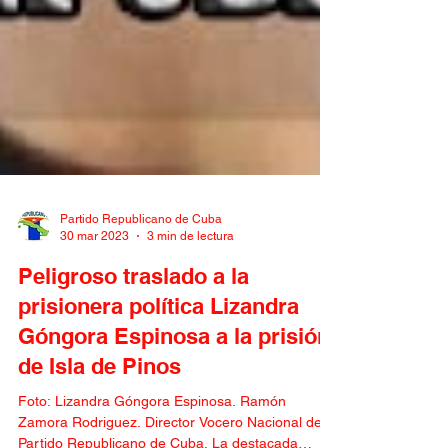
Partido Republicano de Cuba
30 mar 2023
3 min de lectura
Peligroso traslado a la
prisionera política Lizandra
Góngora Espinosa a la prisión
de Isla de Pinos