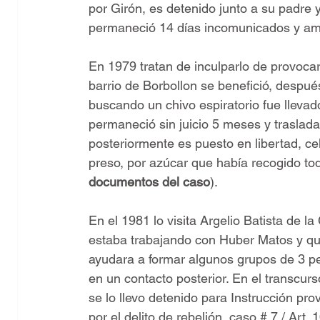
por Girón, es detenido junto a su padre
permaneció 14 días incomunicados y am
En 1979 tratan de inculparlo de provocar
barrio de Borbollon se benefició, despué
buscando un chivo espiratorio fue llevad
permaneció sin juicio 5 meses y traslad
posteriormente es puesto en libertad, cel
preso, por azúcar que había recogido todo
documentos del caso
).
En el 1981 lo visita Argelio Batista de l
estaba trabajando con Huber Matos y que 
ayudara a formar algunos grupos de 3 pe
en un contacto posterior. En el transcurs
se lo llevo detenido para Instrucción prov
por el delito de rebelión, caso # 7 / Art