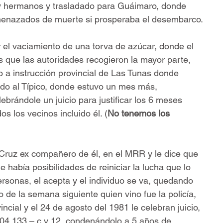
 y hermanos y trasladado para Guáimaro, donde 
enazados de muerte si prosperaba el desembarco.
 el vaciamiento de una torva de azúcar, donde el 
s que las autoridades recogieron la mayor parte, 
o a instrucción provincial de Las Tunas donde 
ado al Típico, donde estuvo un mes más, 
ebrándole un juicio para justificar los 6 meses 
s los vecinos incluido él. (
No tenemos los 
a Cruz ex compañero de él, en el MRR y le dice que 
había posibilidades de reiniciar la lucha que lo 
rsonas, el acepta y el individuo se va, quedando 
o de la semana siguiente quien vino fue la policía, 
incial y el 24 de agosto del 1981 le celebran juicio, 
. 104 133 – c y 12, condenándolo a 5 años de 