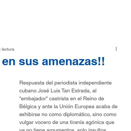
RMA
NOTICIAS
TIENDA
 lectura
 en sus amenazas!!
Respuesta del periodista independiente 
cubano José Luis Tan Estrada, al 
"embajador" castrista en el Reino de 
Bélgica y ante la Unión Europea acaba de 
exhibirse no como diplomático, sino como 
vulgar vocero de una tiranía agónica que 
ya no tiene argumentos, solo insultos. 