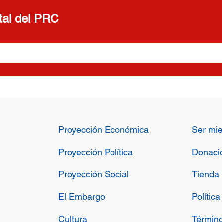
ital del PRC
Proyección Económica
Ser mi
Proyección Política
Donaci
Proyección Social
Tienda
El Embargo
Polític
Cultura
Término