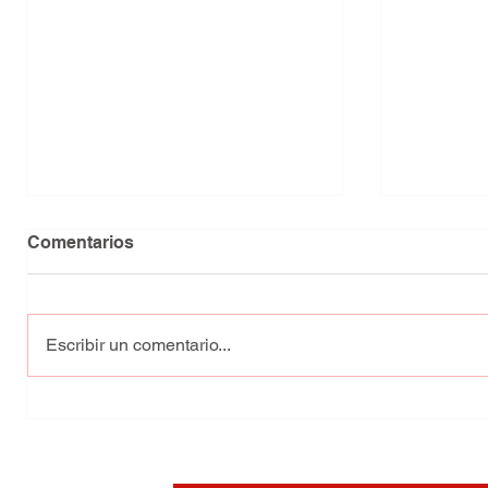
Comentarios
Escribir un comentario...
Madre cubana convierte el
Denis Fo
dolor en denuncia tras
Ibrahim 
asesinato de su hijo en
Partido 
Palma Soriano
Cuba