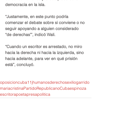
democracia en la isla.
“Justamente, en este punto podría 
comenzar el debate sobre si conviene o no 
seguir apoyando a alguien considerado 
“de derechas”’, indicó Wali.
“Cuando un escritor es arrestado, no miro 
hacia la derecha ni hacia la izquierda, sino 
hacia adelante, para ver en qué prisión 
está”, concluyó.
oposicion
cuba
11j
humanos
derechos
exilio
garrido
maria
cristina
Partido
Republicano
Cuba
espinoza
escritora
poeta
presa
politica